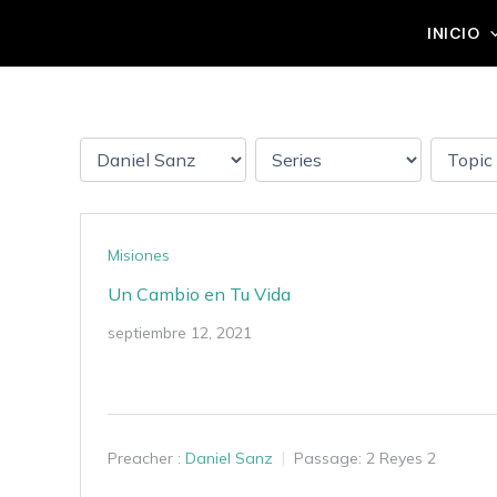
Ir
Grupo Mateo 5:14
INICIO
al
contenido
Misiones
Un Cambio en Tu Vida
septiembre 12, 2021
Preacher :
Daniel Sanz
Passage:
2 Reyes 2