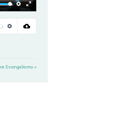
TE
SETTINGS
ENTER
FULLSCREEN
SETTINGS
re Evangelismo »