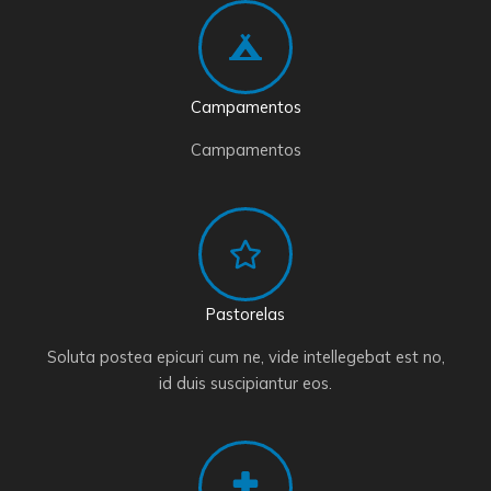
Campamentos
Campamentos
Pastorelas
Soluta postea epicuri cum ne, vide intellegebat est no,
id duis suscipiantur eos.