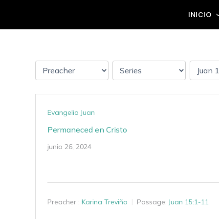
Ir
Grupo Mateo 5:14
INICIO
al
contenido
Evangelio Juan
Permaneced en Cristo
junio 26, 2024
Preacher :
Karina Treviño
Passage:
Juan 15:1-11