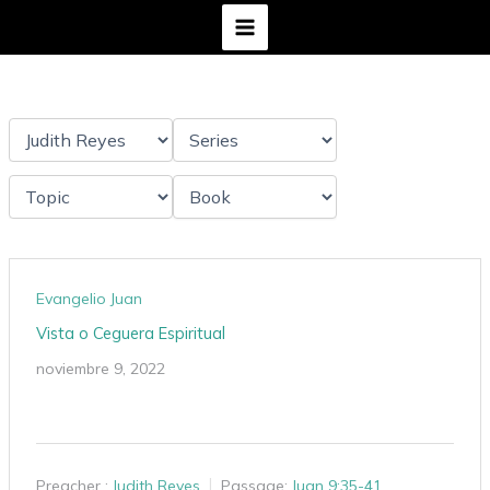
Ir
al
contenido
Evangelio Juan
Vista o Ceguera Espiritual
noviembre 9, 2022
Preacher :
Judith Reyes
Passage:
Juan 9:35-41