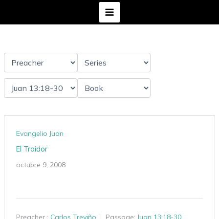
Ir
al
contenido
Evangelio Juan
El Traidor
octubre 9, 2008
Preacher :
Carlos Treviño
Passage:
Juan 13:18-30