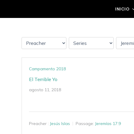
Ir
Grupo Mateo 5:14
INICIO
al
contenido
Campamento 2018
El Terrible Yo
agosto 11, 2018
Preacher :
Jesús Islas
Passage:
Jeremías 17:9