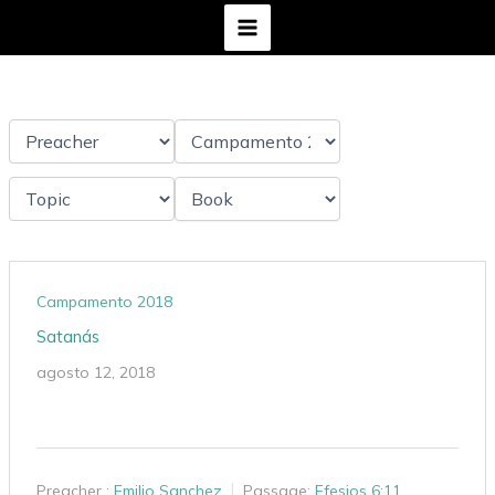
Ir
al
contenido
Campamento 2018
Satanás
agosto 12, 2018
Preacher :
Emilio Sanchez
Passage:
Efesios 6:11