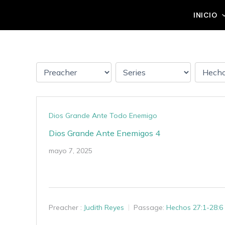
Ir
Grupo Mateo 5:14
INICIO
al
contenido
Dios Grande Ante Todo Enemigo
Dios Grande Ante Enemigos 4
mayo 7, 2025
Preacher :
Judith Reyes
Passage:
Hechos 27:1-28:6