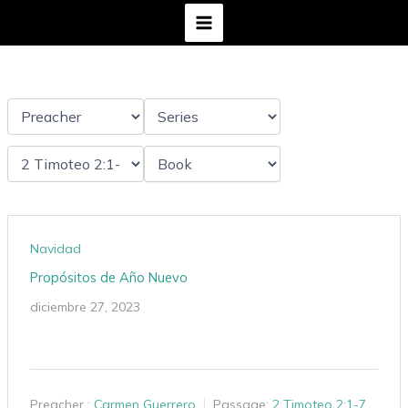
Ir
al
contenido
Navidad
Propósitos de Año Nuevo
diciembre 27, 2023
Preacher :
Carmen Guerrero
Passage:
2 Timoteo 2:1-7