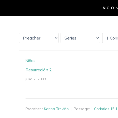
Ir
Grupo Mateo 5:14
INICIO
al
contenido
Niños
Resurreción 2
julio 2, 2009
Preacher :
Karina Treviño
Passage:
1 Corintios 15.1