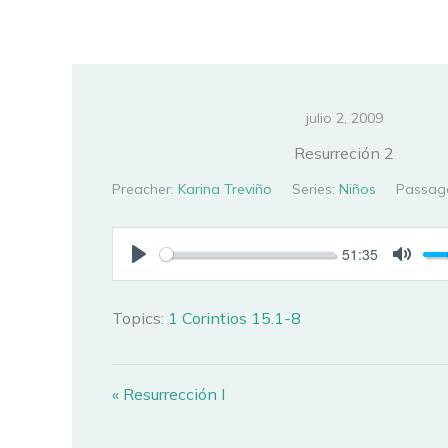
Ir
al
contenido
julio 2, 2009
Resurreción 2
Preacher:
Karina Treviño
Series:
Niños
Passag
51:35
PLAY
MUTE
Topics:
1 Corintios 15.1-8
« Resurrección I