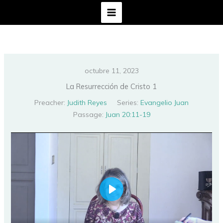
Ir
al
contenido
octubre 11, 2023
La Resurrección de Cristo 1
Preacher:
Judith Reyes
Series:
Evangelio Juan
Passage:
Juan 20:11-19
PLAY