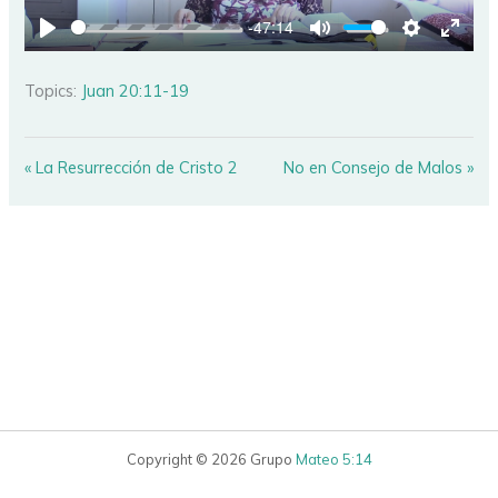
-47:14
PLAY
MUTE
SETTINGS
ENTE
FULL
Topics:
Juan 20:11-19
« La Resurrección de Cristo 2
No en Consejo de Malos »
Copyright © 2026 Grupo
Mateo 5:14