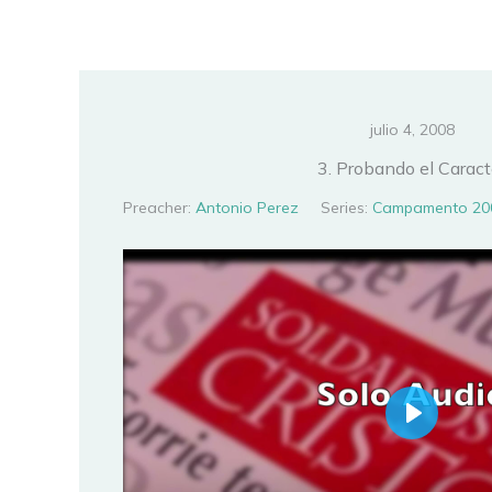
Ir
al
contenido
julio 4, 2008
3. Probando el Caract
Preacher:
Antonio Perez
Series:
Campamento 20
PLAY