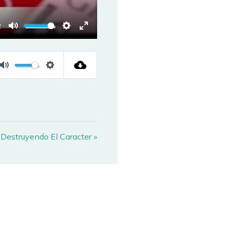
2
MUTE
SETTINGS
ENTER
FULLSCREEN
MUTE
SETTINGS
 Destruyendo El Caracter »