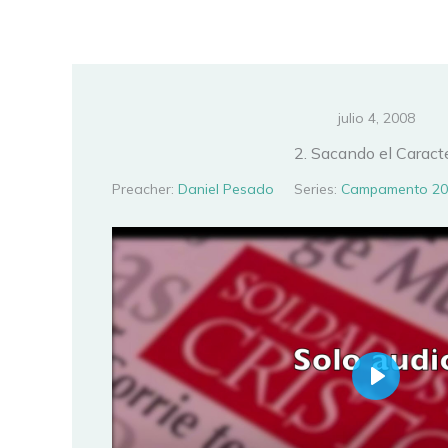
Ir
al
contenido
julio 4, 2008
2. Sacando el Caract
Preacher:
Daniel Pesado
Series:
Campamento 20
PLAY