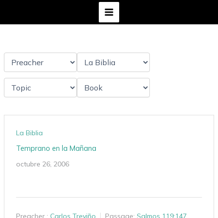
Ir
al
contenido
La Biblia
Temprano en la Mañana
octubre 26, 2006
Preacher :
Carlos Treviño
Passage:
Salmos 119:147