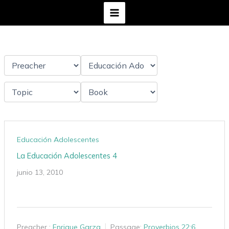
Ir
al
contenido
Educación Adolescentes
La Educación Adolescentes 4
junio 13, 2010
Preacher :
Enrique Garza
Passage:
Proverbios 22:6