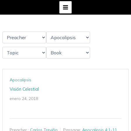
Ir
al
contenido
Apocalipsis
Visión Celestial
enero 24, 2018
Preacher :
Carlos Treviño
Passage:
Apocalipsis 4:1-11