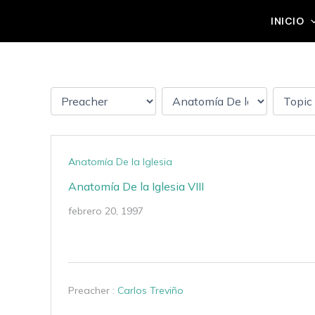
Ir
Grupo Mateo 5:14
INICIO
al
contenido
Anatomía De la Iglesia
Anatomía De la Iglesia VIII
febrero 20, 1997
Preacher :
Carlos Treviño