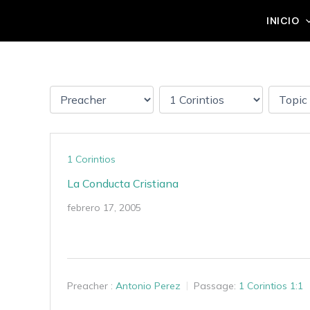
Ir
Grupo Mateo 5:14
INICIO
al
contenido
1 Corintios
La Conducta Cristiana
febrero 17, 2005
Preacher :
Antonio Perez
Passage:
1 Corintios 1:1