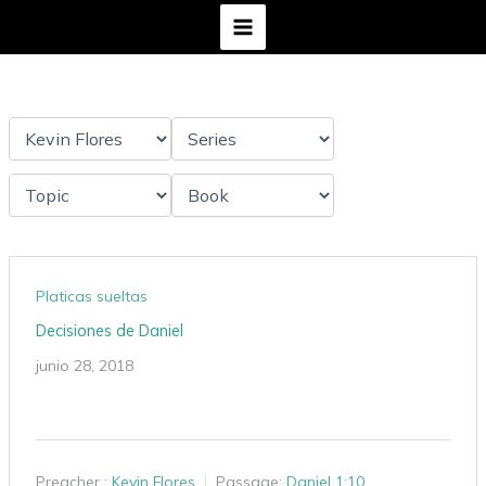
Ir
al
contenido
Platicas sueltas
Decisiones de Daniel
junio 28, 2018
Preacher :
Kevin Flores
Passage:
Daniel 1:10