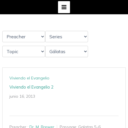
Ir
al
contenido
Viviendo el Evangelio
Viviendo el Evangelio 2
junio 16, 2013
Preacher :
Dr. M. Brewer
Passage:
Galatas 5-6