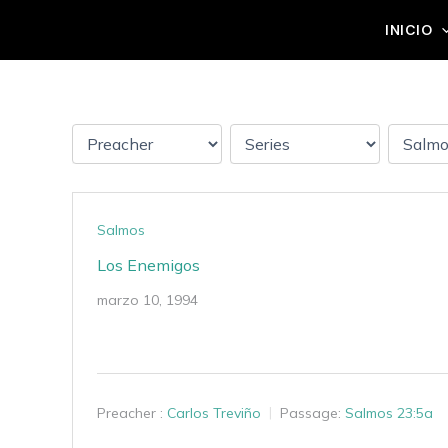
Ir
Grupo Mateo 5:14
INICIO
al
contenido
Salmos
Los Enemigos
marzo 10, 1994
Preacher :
Carlos Treviño
Passage:
Salmos 23:5a