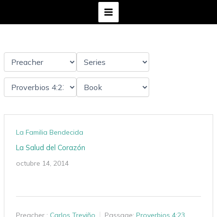
Ir
al
contenido
La Familia Bendecida
La Salud del Corazón
octubre 14, 2014
Preacher :
Carlos Treviño
Passage:
Proverbios 4:23