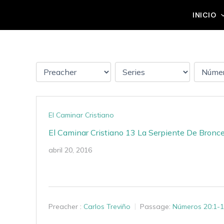
Ir
Grupo Mateo 5:14
INICIO
al
contenido
El Caminar Cristiano
El Caminar Cristiano 13 La Serpiente De Bronc
abril 20, 2016
Preacher :
Carlos Treviño
Passage:
Números 20:1-