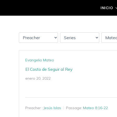
Ir
Grupo Mateo 5:14
INICIO
al
contenido
Evangelio Mateo
El Costo de Seguir al Rey
enero 20, 2022
Preacher :
Jesús Islas
Passage:
Mateo 8:16-22