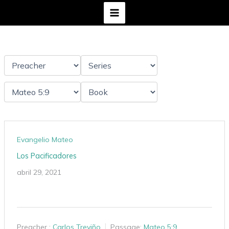
Ir
al
contenido
Evangelio Mateo
Los Pacificadores
abril 29, 2021
Preacher :
Carlos Treviño
Passage:
Mateo 5:9