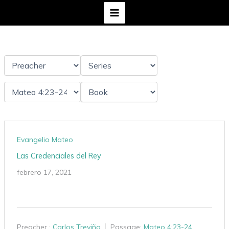
Ir
al
contenido
Evangelio Mateo
Las Credenciales del Rey
febrero 17, 2021
Preacher :
Carlos Treviño
Passage:
Mateo 4:23-24