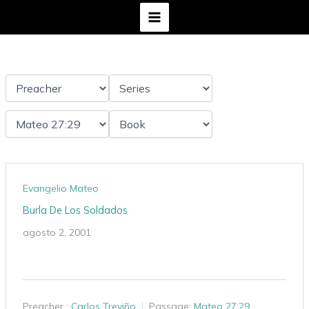
Ir
al
contenido
Evangelio Mateo
Burla De Los Soldados
agosto 2, 2001
Preacher :
Carlos Treviño
Passage:
Mateo 27:29