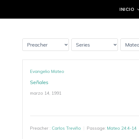
Ir
Grupo Mateo 5:14
INICIO
al
contenido
Evangelio Mateo
Señales
marzo 14, 1991
Preacher :
Carlos Treviño
Passage:
Mateo 24:4-14