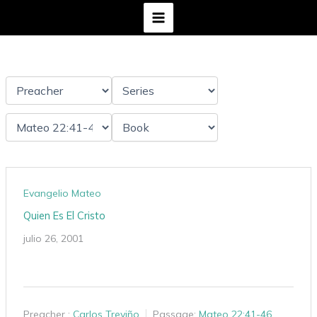
Ir
al
contenido
Evangelio Mateo
Quien Es El Cristo
julio 26, 2001
Preacher :
Carlos Treviño
Passage:
Mateo 22:41-46