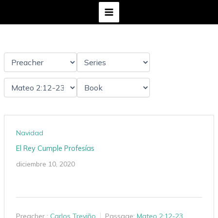
Ir
al
contenido
Navidad
El Rey Cumple Profesías
diciembre 10, 2020
Preacher :
Carlos Treviño
Passage:
Mateo 2:12-23