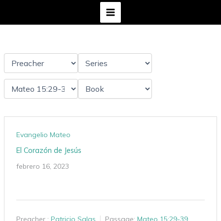
Ir
al
contenido
Evangelio Mateo
El Corazón de Jesús
febrero 16, 2023
Preacher :
Patricio Salas
Passage:
Mateo 15:29-39