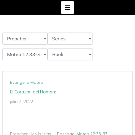
Ir
al
contenido
Evangelio Mateo
El Corazón del Hombre
julio 7, 2022
Preacher :
Jesús Islas
Passage:
Mateo 12:33-37