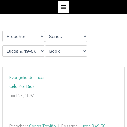
Ir
al
contenido
Evangelio de Lucas
Celo Por Dios
abril 24, 1997
Preacher :
Carlos Treviño
Passage:
Lucas 9.49-56