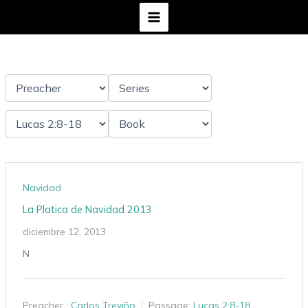
Ir
al
contenido
Navidad
La Platica de Navidad 2013
diciembre 12, 2013
N
Preacher :
Carlos Treviño
Passage:
Lucas 2:8-18