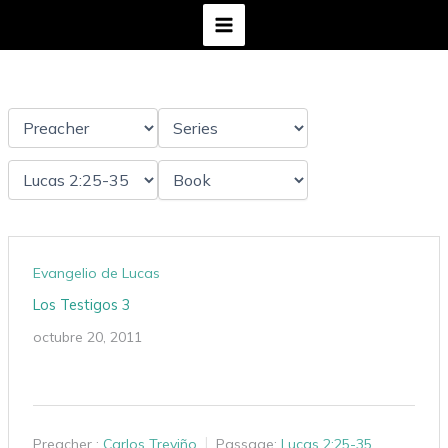
Ir
al
contenido
Evangelio de Lucas
Los Testigos 3
octubre 20, 2011
Preacher :
Carlos Treviño
Passage:
Lucas 2:25-35