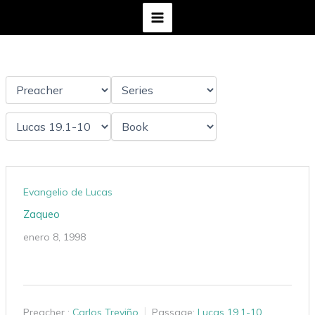
Ir
al
contenido
Evangelio de Lucas
Zaqueo
enero 8, 1998
Preacher :
Carlos Treviño
Passage:
Lucas 19.1-10