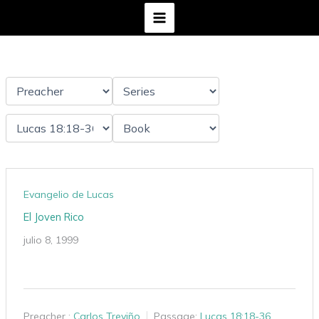
Ir
al
contenido
Evangelio de Lucas
El Joven Rico
julio 8, 1999
Preacher :
Carlos Treviño
Passage:
Lucas 18:18-36