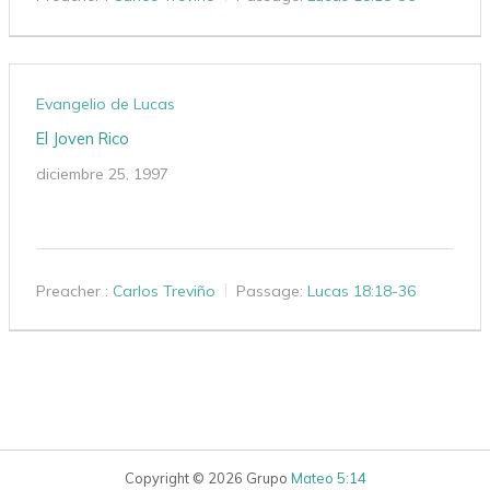
Evangelio de Lucas
El Joven Rico
diciembre 25, 1997
Preacher :
Carlos Treviño
Passage:
Lucas 18:18-36
Copyright © 2026 Grupo
Mateo 5:14