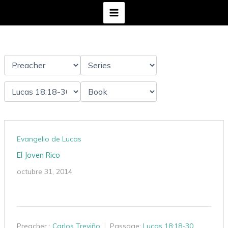
Ir
al
contenido
Evangelio de Lucas
El Joven Rico
octubre 31, 2014
Preacher :
Carlos Treviño
Passage:
Lucas 18:18-30