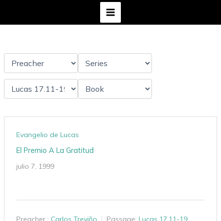
Ir
al
contenido
Evangelio de Lucas
El Premio A La Gratitud
julio 7, 1999
Preacher :
Carlos Treviño
Passage:
Lucas 17.11-19