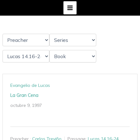
Ir
al
contenido
Evangelio de Lucas
La Gran Cena
octubre 9, 1997
Preacher :
Carlos Treviño
Passage:
Lucas 14.16-24