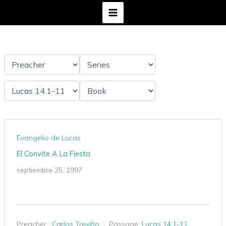
Ir
al
contenido
Evangelio de Lucas
El Convite A La Fiesta
septiembre 25, 1997
Preacher :
Carlos Treviño
Passage:
Lucas 14.1-11