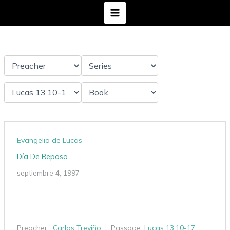
Ir
al
contenido
Evangelio de Lucas
Día De Reposo
septiembre 4, 1997
Preacher :
Carlos Treviño
Passage:
Lucas 13.10-17