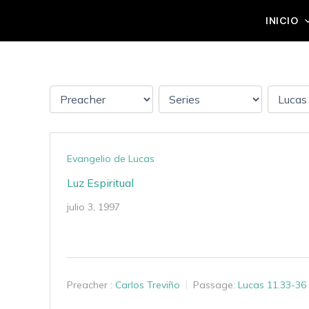
Ir
Grupo Mateo 5:14
INICIO
al
contenido
Evangelio de Lucas
Luz Espiritual
julio 3, 1997
Preacher :
Carlos Treviño
Passage:
Lucas 11.33-36