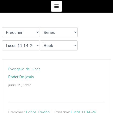
Ir
al
contenido
Evangelio de Lucas
Poder De Jesús
junio 19, 1997
Preacher :
Carlos Treviño
Passage:
Lucas 11.14-26