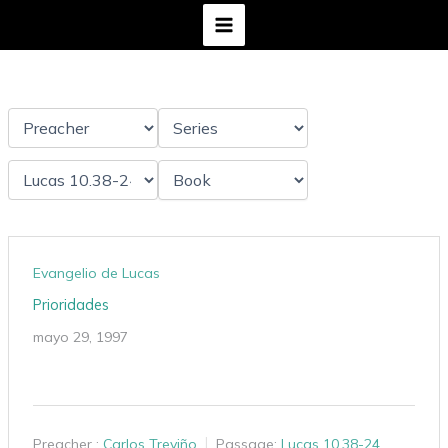
Ir
al
contenido
Evangelio de Lucas
Prioridades
mayo 29, 1997
Preacher :
Carlos Treviño
Passage:
Lucas 10.38-24