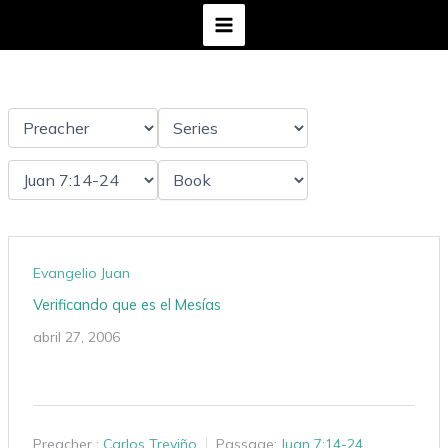
Ir
al
contenido
Evangelio Juan
Verificando que es el Mesías
abril 27, 2006
Preacher :
Carlos Treviño
Passage:
Juan 7:14-24