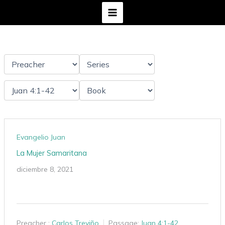
Ir
al
contenido
Evangelio Juan
La Mujer Samaritana
diciembre 8, 2021
Preacher :
Carlos Treviño
Passage:
Juan 4:1-42