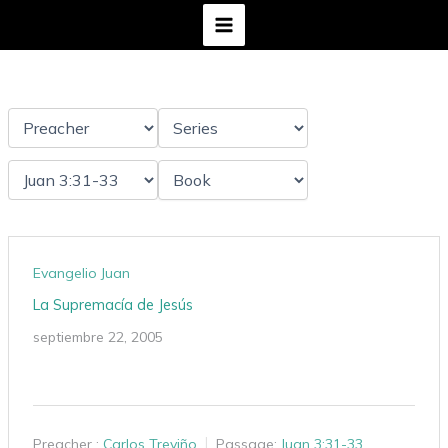
Ir
al
contenido
Evangelio Juan
La Supremacía de Jesús
septiembre 22, 2005
Preacher :
Carlos Treviño
Passage:
Juan 3:31-33